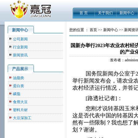
首 页
关于我们
新闻中心
新闻中心
您的位置 ： 首页 >> 新闻中心 >> 新闻资
公司新闻
国新办举行2023年农业农村
行业新闻
的产业
新闻资讯
发布者：adminis
产品展示
国务院新闻办公室于
油脂类
举行新闻发布会，请农业
蛋白类
农村经济运行情况，并答
磷脂
[
路透社记者
]
：
食用大豆
您刚才说转基因玉米
塑料片材
这是否代表中国的转基因
大豆深加工
然有一些限制？我也想了
划？谢谢。