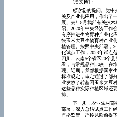
[
潘文博
]
：
感谢您的提问。党中
关及产业化应用，作出了
展。去年
8
月我部有关技术
绍。
2020
年中央经济工作
有序推进生物育种产业化
快玉米大豆生物育种产业
植管理。按照中央部署，
2
化试点工作，
2023
年试点
四川、云南
5
个省区
20
个县
看，与常规品种比较，在
现。近期，我部根据国家
标准规定，审定通过了部
业发放了转基因玉米大豆
这些品种实际种植区域还
排。
下一步，农业农村部
部署，深入总结试点工作
严格监管、严控风险前提